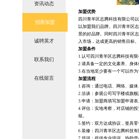
资讯动态
加盟优势
四川青羊区志腾科技有限公司以
招商加盟
以加盟我们品牌。四川青羊区志
景的好品牌。同时四川青羊区志
诚聘英才
入市场，达成更高的销售目标。
加盟条件
1.认可四川青羊区志腾科技有
联系我们
2.请具备一定的文化素养、身
3.在当地至少要有一个可以作
在线留言
加盟流程
1.咨询：通过电话、网络、媒
2.洽谈：参观公司写字楼或旗
3.申请：加盟商填写加盟申请表
4.评估：实地考察，对店铺的
核。
5.签约：双方达成协议，签具
6.装修：四川青羊区志腾科技
7.培训：提供专业培训、协助